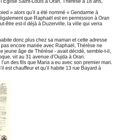
l’Église Saint-Louis à Oran. Thérèse a 18 ans,
ied » alors qu'il a été nommé « Gendarme à
qué également que Raphaël est en permission à Oran
-être est-il déjà à Duzerville, la ville qui verra
n'habite donc plus chez sa maman et cette adresse
ant pas encore mariée avec Raphaël, Thérèse ne
le jeune âge de Thérèse - avait décidé, semble-t-il,
poque, vit au 31 avenue d'Oujda à Oran.
 l'un des fils que Maria a eu avec son premier mari.
il est chauffeur et qu'il habite 13 rue Bayard à