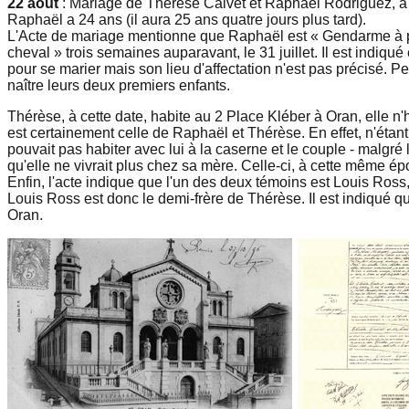
22 août
: Mariage de Thérèse Calvet et Raphaël Rodriguez, à 
Raphaël a 24 ans (il aura 25 ans quatre jours plus tard).
L'Acte de mariage mentionne que Raphaël est « Gendarme à p
cheval » trois semaines auparavant, le 31 juillet. Il est indi
pour se marier mais son lieu d'affectation n'est pas précisé. Peut
naître leurs deux premiers enfants.
Thérèse, à cette date, habite au 2 Place Kléber à Oran, elle 
est certainement celle de Raphaël et Thérèse. En effet, n'ét
pouvait pas habiter avec lui à la caserne et le couple - malgré 
qu'elle ne vivrait plus chez sa mère. Celle-ci, à cette même é
Enfin, l'acte indique que l'un des deux témoins est Louis Ross,
Louis Ross est donc le demi-frère de Thérèse. Il est indiqué qu'
Oran.