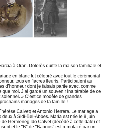
rcia à Oran. Dolorès quitte la maison familiale et
iage en blanc fut célébré avec tout le cérémonial
nneur, tous en fiacres fleuris. Participaient au
lles d’honneur dont je faisais partie avec, comme
 que moi. J’ai gardé un souvenir inaltérable de ce
et solennel. » C’est ce modèle de grandes
 prochains mariages de la famille !
Thérèse Calvet) et Antonio Herrera. Le mariage a
s deux à Sidi-Bel-Abbes. Maria est née le 8 juin
le de Hermenegildo Calvet (décédé à cette date) et
absent et le "B" de "Bagnos" est remplacé par un