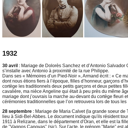
1932
30 avril
: Mariage de Dolorès Sanchez et d’Antonio Salvador Ga
s’installe avec Antonio à proximité de la rue Philippe.
Dans ses « Mémoires d’un Pied-Noir », Armand écrit : « Ce mar
dont nous étions fiers à l’époque, filles d’honneur, garçons d’ho
cortège les traditionnels deux petits garçons et deux petites fi
cavalière, ma nièce Angeline qui était à peu près du même âge
mariage dont j’ouvrais la marche au-devant du cortège fleuri 
cérémonies traditionnelles que l’on retrouvera lors de tous les
28 septembre
: Mariage de Maria Calvet (la grande soeur de 
lieu à Sidi-Bel-Abbes. Le document indique qu'ils résident tou
1911 à Relizane, dans le département d'Oran, et elle est la fil
de "Vagnos Canovas" (sic). Sur l'acte, le prénom "Marie" est 